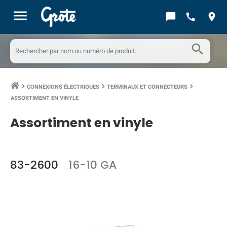
menu
chat_bubble
call
location_on
search
CONNEXIONS ÉLECTRIQUES
TERMINAUX ET CONNECTEURS
keyboard_arrow_right
keyboard_arrow_right
keyboard_arrow_right
ASSORTIMENT EN VINYLE
Assortiment en vinyle
83-2600
16-10 GA