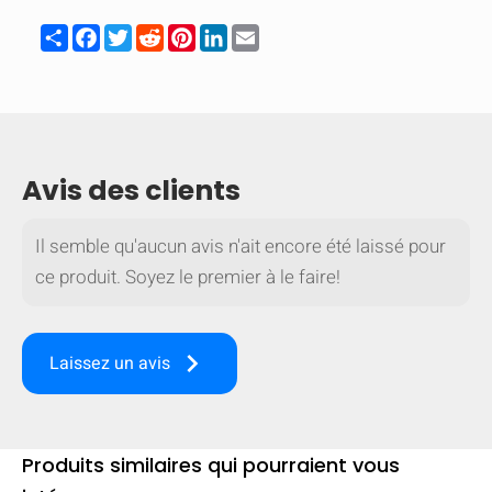
Share
Facebook
Twitter
Reddit
Pinterest
LinkedIn
Email
Avis des clients
Il semble qu'aucun avis n'ait encore été laissé pour
ce produit. Soyez le premier à le faire!
keyboard_arrow_right
Laissez un avis
Produits similaires qui pourraient vous