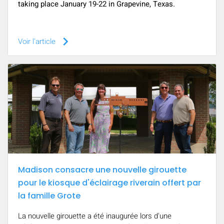
taking place January 19-22 in Grapevine, Texas.
keyboard_arrow_right
Voir l'article
Madison consacre une nouvelle girouette
pour le kiosque d'éclairage riverain offert par
la famille Grote
La nouvelle girouette a été inaugurée lors d'une