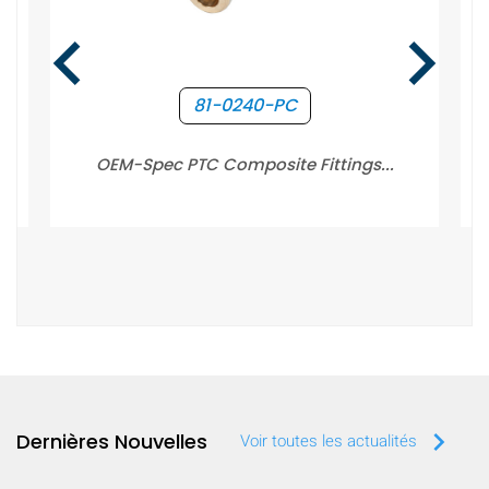
keyboard_arrow_left
keyboard_arrow_right
81-0240-PC
OEM-Spec PTC Composite Fittings...
keyboard_arrow_right
Dernières Nouvelles
Voir toutes les actualités