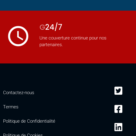
G
24/7
access_time
Une couverture continue pour nos
partenaires.
Contactez-nous
Termes
Politique de Confidentialité
Politique de Cookies