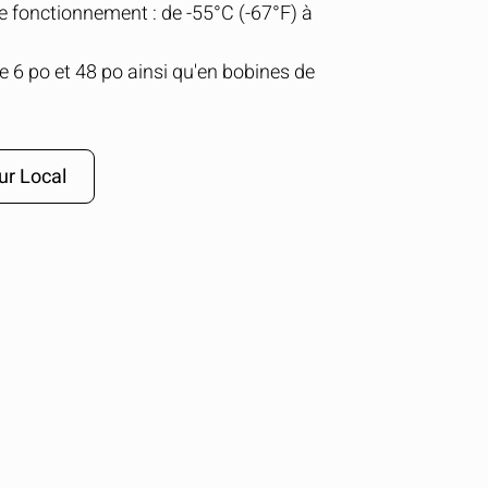
 fonctionnement : de -55°C (-67°F) à
 6 po et 48 po ainsi qu'en bobines de
ur Local
MASQUER
keyboard_arrow_down
..