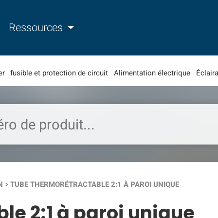
Ressources
er
fusible et protection de circuit
Alimentation électrique
Éclaira
N
TUBE THERMORÉTRACTABLE 2:1 À PAROI UNIQUE
keyboard_arrow_right
le 2:1 à paroi unique