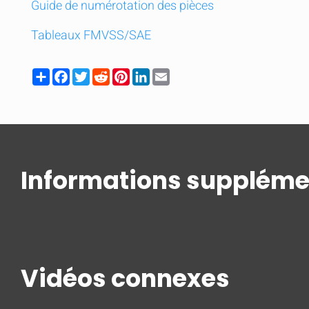
Guide de numérotation des pièces
Tableaux FMVSS/SAE
Share
Facebook
Twitter
Reddit
Pinterest
LinkedIn
Email
Informations suppléme
Vidéos connexes