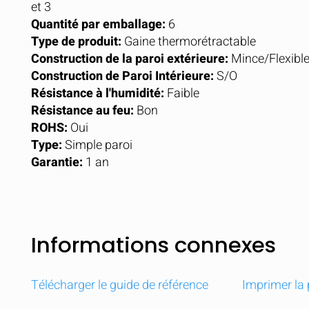
et 3
Quantité par emballage:
6
Type de produit:
Gaine thermorétractable
Construction de la paroi extérieure:
Mince/Flexibl
Construction de Paroi Intérieure:
S/O
Résistance à l'humidité:
Faible
Résistance au feu:
Bon
ROHS:
Oui
Type:
Simple paroi
Garantie:
1 an
Informations connexes
Comparer
Comp
Télécharger le guide de référence
Imprimer la