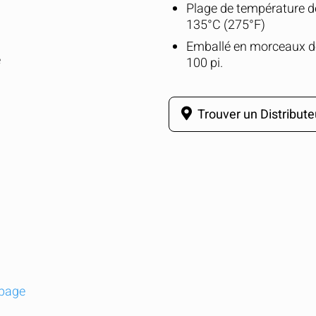
Plage de température de
135°C (275°F)
Emballé en morceaux de
e
100 pi.
Trouver un Distribute
arez rapidement jusqu'à 5 produits Grote.
 page