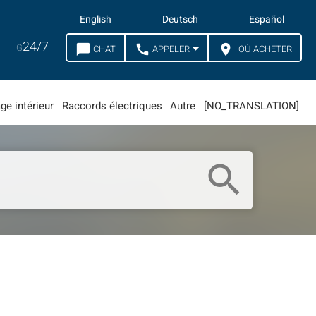
English
Deutsch
Español
24/7
G
chat_bubble
call
location_on
CHAT
APPELER
OÙ ACHETER
ge intérieur
Raccords électriques
Autre
[NO_TRANSLATION]
search