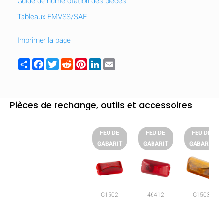
Guide de numérotation des pièces
Tableaux FMVSS/SAE
Imprimer la page
Share
Facebook
Twitter
Reddit
Pinterest
LinkedIn
Email
Pièces de rechange, outils et accessoires
FEU DE
FEU DE
FEU DE
GABARIT
GABARIT
GABARIT
G1502
46412
G1503