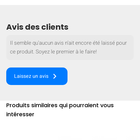
Avis des clients
Il semble qu'aucun avis n'ait encore été laissé pour
ce produit. Soyez le premier à le faire!
keyboard_arrow_right
Laissez un avis
Produits similaires qui pourraient vous
MASQUER
keyboard_arrow_down
intéresser
Comparer
[MISSING: