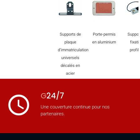
mobile_display_warn Please
turn your phone to ]
Supports de
Porte-permis
Suppor
plaque
en aluminium
fixati
d’immatriculation
profil
universels
décalés en
acier
G
24/7
access_time
Une couverture continue pour nos
partenaires.