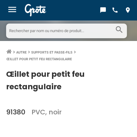
menu
chat_bubble
call
location_on
search
AUTRE
SUPPORTS ET PASSE-FILS
keyboard_arrow_right
keyboard_arrow_right
keyboard_arrow_right
ŒILLET POUR PETIT FEU RECTANGULAIRE
Œillet pour petit feu
rectangulaire
91380
PVC, noir