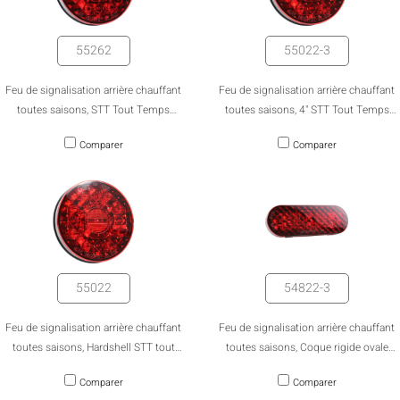
55262
55022-3
Feu de signalisation arrière chauffant
Feu de signalisation arrière chauffant
toutes saisons, STT Tout Temps
toutes saisons, 4" STT Tout Temps
Chauffant de 4" Avec Coque de
Chauffant à Coque Rigide - Emballage
Comparer
Comparer
Protection et Lumière de Recul
en Vrac
55022
54822-3
Feu de signalisation arrière chauffant
Feu de signalisation arrière chauffant
toutes saisons, Hardshell STT tout
toutes saisons, Coque rigide ovale
temps chauffé de 4 po
chauffante tout temps de 6 po -
Comparer
Comparer
Emballage en vrac