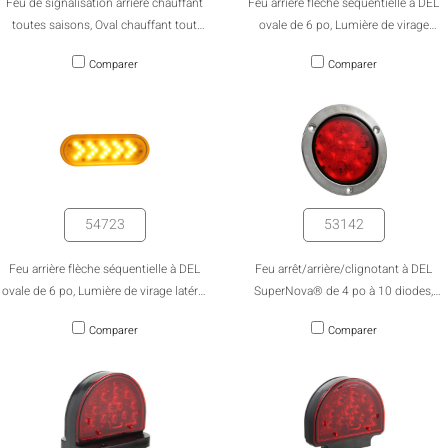
Feu de signalisation arrière chauffant
Feu arrière flèche séquentielle à DEL
toutes saisons, Oval chauffant tout
ovale de 6 po, Lumière de virage
temps de 6" avec coque de protection
latérale à flèche séquentielle LED ovale
Comparer
Comparer
pour marche arrière
de 6", emballage en vrac
54723
53142
Feu arrière flèche séquentielle à DEL
Feu arrêt/arrière/clignotant à DEL
ovale de 6 po, Lumière de virage latéral
SuperNova® de 4 po à 10 diodes,
séquentielle à flèche ovale à DEL de 6
Connecteur à coque rigide, bride en
Comparer
Comparer
po
acier inoxydable
MASQUER
keyboard_arrow_down
Comparer
[MISSING: