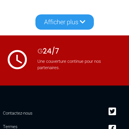
Afficher plus
G
24/7
access_time
Une couverture continue pour nos
partenaires.
Contactez-nous
Termes