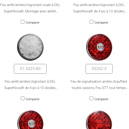
Feu arrêt/arrière/clignotant ovale à DEL
Feu arrêt/arrière/clignotant à DEL
SuperNova®, Montage avec œillet,
SuperNova® de 4 po à 10 diodes,
câblage direct
Rouge avec lentille claire, connecteur à
Comparer
Comparer
coque rigide
01-5325-83
55262-3
Feu arrêt/arrière/clignotant à DEL
Feu de signalisation arrière chauffant
SuperNova® de 4 po à 10 diodes,
toutes saisons, Feu STT tout temps
Rouge avec lentille claire, broche mâle
chauffant de 4" avec boîtier de
Comparer
Comparer
protection pour marche arrière - Pack
en vrac