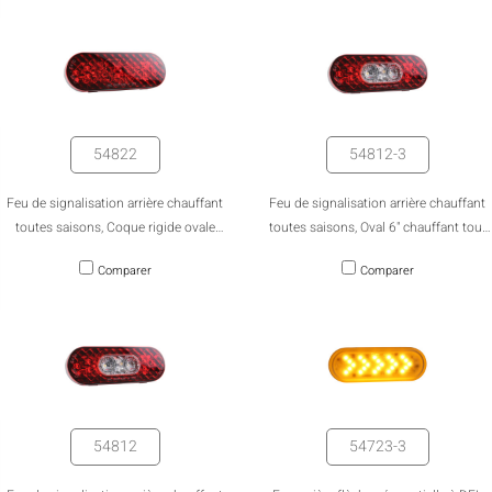
54822
54812-3
Feu de signalisation arrière chauffant
Feu de signalisation arrière chauffant
toutes saisons, Coque rigide ovale
toutes saisons, Oval 6" chauffant tout
chauffante tout temps de 6"
temps avec coque de protection pour
Comparer
Comparer
marche arrière - Emballage en vrac
54812
54723-3