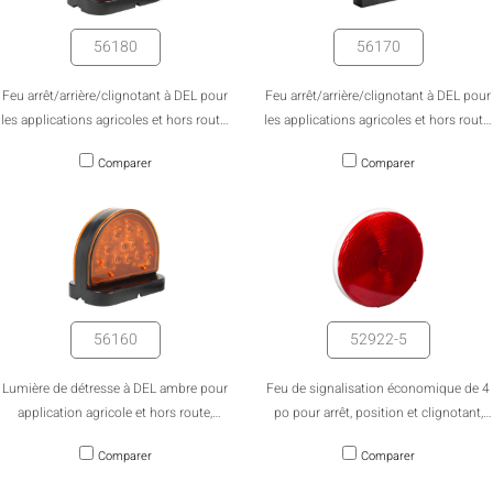
mobile_display_warn Please
56180
56170
turn your phone to ]
Feu arrêt/arrière/clignotant à DEL pour
Feu arrêt/arrière/clignotant à DEL pour
les applications agricoles et hors route,
les applications agricoles et hors route,
Montage en surface
Socle
Comparer
Comparer
56160
52922-5
Lumière de détresse à DEL ambre pour
Feu de signalisation économique de 4
application agricole et hors route,
po pour arrêt, position et clignotant,
Montage en surface
Rouge
Comparer
Comparer