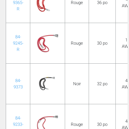
9365-
Rouge
36 po
AW
R
84-
1
9245-
Rouge
30 po
AW
R
84-
4
Noir
32 po
9373
AW
84-
4
9233-
Rouge
30 po
AW