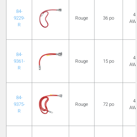
mobile_display_warn Please
84-
4
9229-
Rouge
36 po
turn your phone to ]
AW
R
84-
4
9361-
Rouge
15 po
AW
R
84-
4
9375-
Rouge
72 po
AW
R