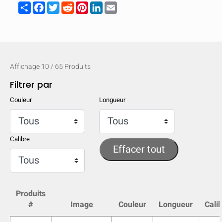
Share
Facebook
Twitter
Reddit
Pinterest
LinkedIn
Email
Affichage
10
/
65
Produits
Filtrer par
Couleur
Longueur
Calibre
Effacer tout
MASQUER
keyboard_arrow_down
Comparer
Produits
#
Image
Couleur
Longueur
Cali
[MISSING: