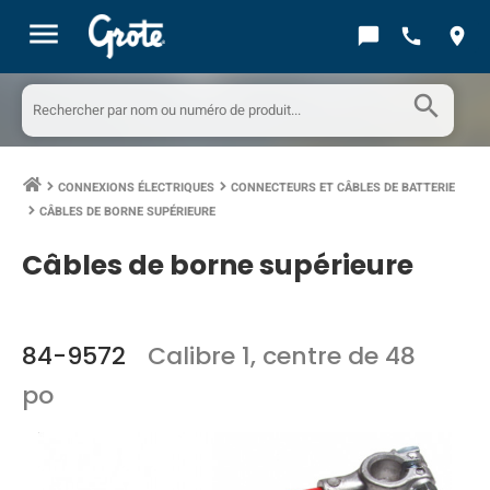
menu
chat_bubble
call
location_on
search
CONNEXIONS ÉLECTRIQUES
CONNECTEURS ET CÂBLES DE BATTERIE
keyboard_arrow_right
keyboard_arrow_right
CÂBLES DE BORNE SUPÉRIEURE
keyboard_arrow_right
Câbles de borne supérieure
84-9572
Calibre 1, centre de 48
po