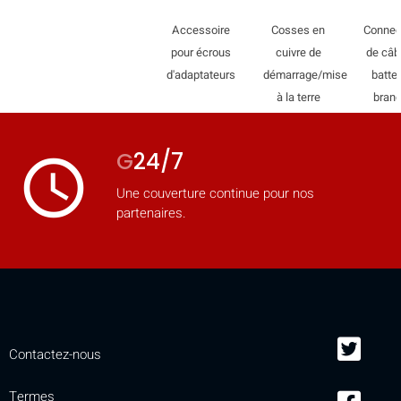
Accessoire
Cosses en
Connec
pour écrous
cuivre de
de câb
d'adaptateurs
démarrage/mise
batter
à la terre
bran
G
24/7
access_time
Une couverture continue pour nos
partenaires.
Contactez-nous
Termes