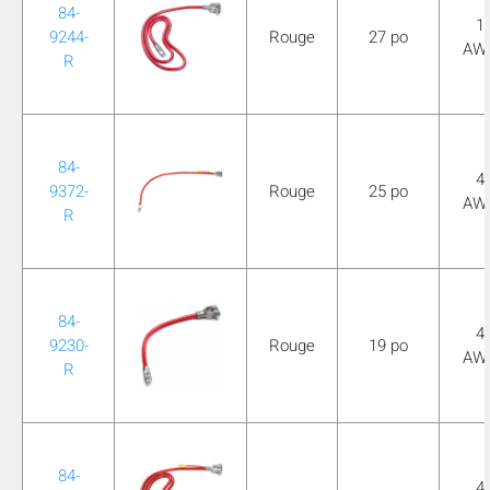
84-
1
9244-
Rouge
27 po
AW
R
84-
4
9372-
Rouge
25 po
AW
R
84-
4
9230-
Rouge
19 po
AW
R
84-
4