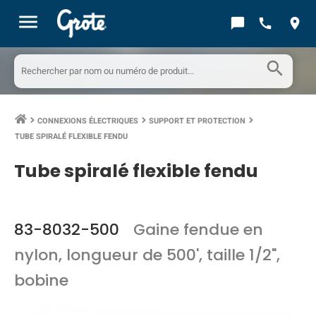
menu
chat_bubble
call
location_on
search
CONNEXIONS ÉLECTRIQUES
SUPPORT ET PROTECTION
keyboard_arrow_right
keyboard_arrow_right
keyboard_arrow_right
TUBE SPIRALÉ FLEXIBLE FENDU
Tube spiralé flexible fendu
83-8032-500
Gaine fendue en
nylon, longueur de 500', taille 1/2",
bobine