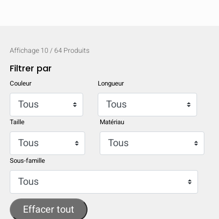
Affichage
10
/
64
Produits
Filtrer par
Couleur
Longueur
Taille
Matériau
Sous-famille
MASQUER
keyboard_arrow_down
Comparer
Effacer tout
[MISSING: