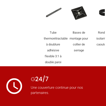
Tube
Bases de
Ronde
thermorétractable
montage pour
isolant
à doublure
collier de
caout
adhésive
serrage
flexible 3:1 à
double paroi
G
24/7
access_time
Une couverture continue pour nos
partenaires.