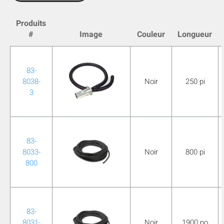
mobile_display_warn Please
Produits
turn your phone to ]
#
Image
Couleur
Longueur
83-
8038-
Noir
250 pi
3
83-
8033-
Noir
800 pi
800
83-
8031-
Noir
1900 po