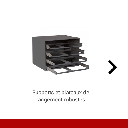
keyboard_arrow_right
Supports et plateaux de
rangement robustes