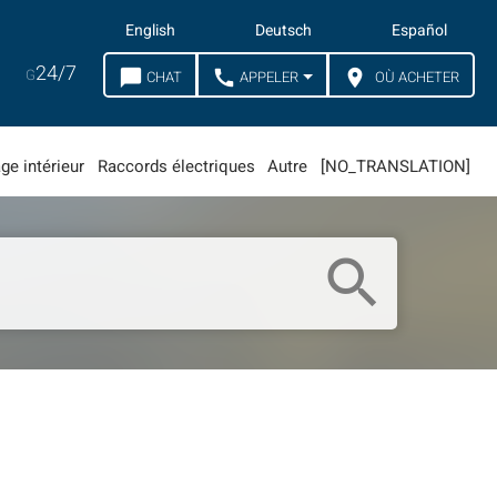
English
Deutsch
Español
24/7
G
chat_bubble
call
location_on
CHAT
APPELER
OÙ ACHETER
ge intérieur
Raccords électriques
Autre
[NO_TRANSLATION]
search