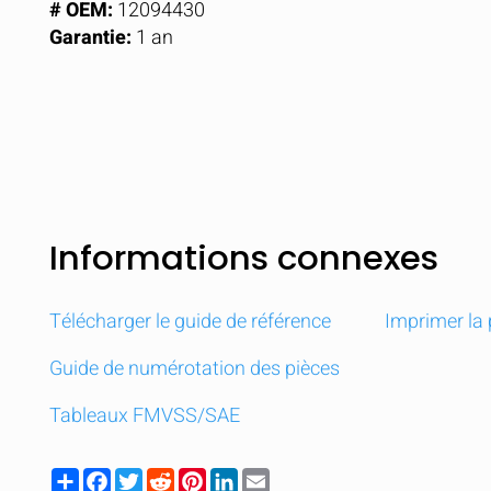
# OEM:
12094430
Garantie:
1 an
Informations connexes
Télécharger le guide de référence
Imprimer la
Guide de numérotation des pièces
Tableaux FMVSS/SAE
Share
Facebook
Twitter
Reddit
Pinterest
LinkedIn
Email