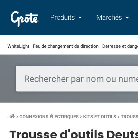
Produits
Marchés
WhiteLight
Feu de changement de direction
Détresse et dang
CONNEXIONS ÉLECTRIQUES
KITS ET OUTILS
TROUSS
keyboard_arrow_right
keyboard_arrow_right
keyboard_arrow_right
Trousse d'outils Deu