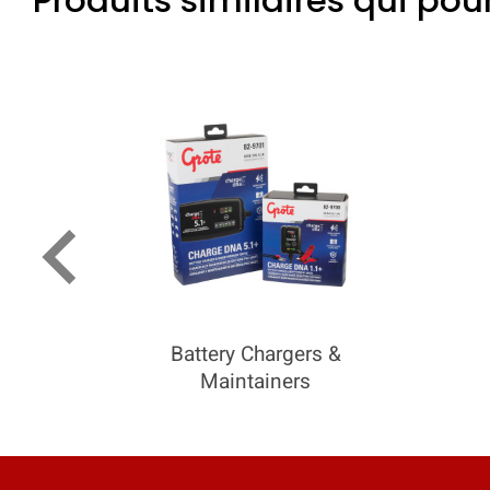
Produits similaires qui pou
keyboard_arrow_left
Battery Chargers &
Maintainers