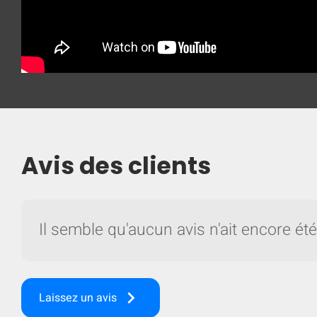
Avis des clients
Il semble qu'aucun avis n'ait encore été
keyboard_arrow_right
Laissez un avis