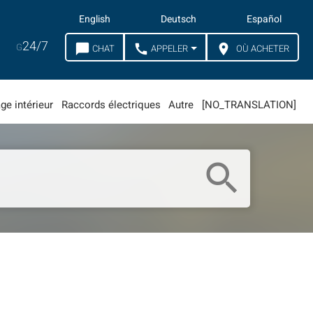
English
Deutsch
Español
24/7
G
chat_bubble
call
location_on
CHAT
APPELER
OÙ ACHETER
ge intérieur
Raccords électriques
Autre
[NO_TRANSLATION]
search