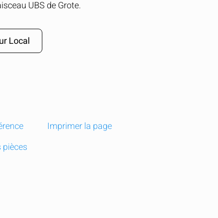
aisceau UBS de Grote.
ur Local
férence
Imprimer la page
 pièces
t
edIn
Email