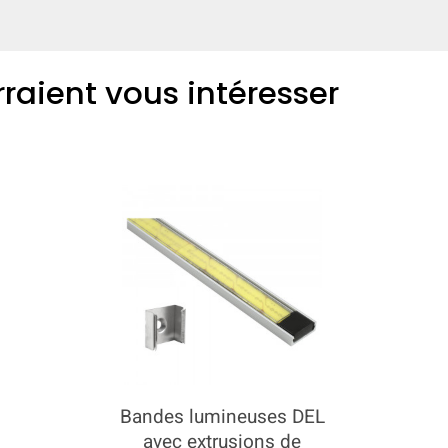
rraient vous intéresser
COMPARER
Ajoutez plus de produits à comparer.
Bandes lumineuses DEL
avec extrusions de