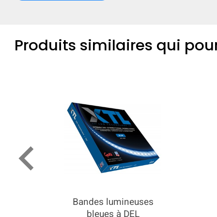
Produits similaires qui pou
keyboard_arrow_left
Bandes lumineuses
bleues à DEL