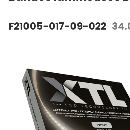
F21005-017-09-022
34.