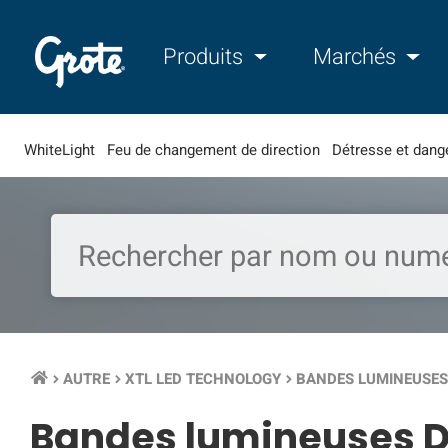
Produits
Marchés
WhiteLight
Feu de changement de direction
Détresse et dang
AUTRE
XTL LED TECHNOLOGY
BANDES LUMINEUSES
keyboard_arrow_right
keyboard_arrow_right
keyboard_arrow_right
Bandes lumineuses D