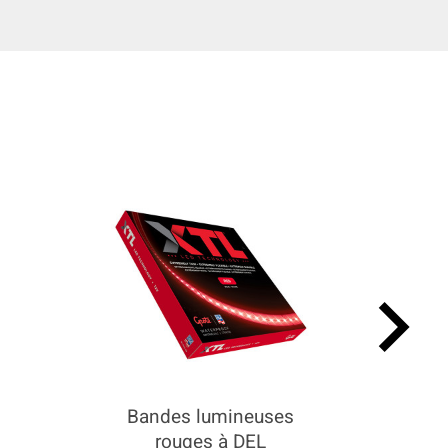
keyboard_arrow_right
Bandes lumineuses
rouges à DEL