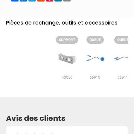
mobile_display_warn Please
turn your phone to ]
Pièces de rechange, outils et accessoires
SUPPORT
QUEUE
QUEUE
43050
66910
66911
Avis des clients