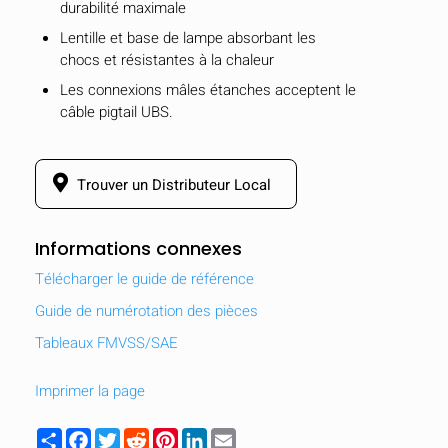
durabilité maximale
Lentille et base de lampe absorbant les
chocs et résistantes à la chaleur
Les connexions mâles étanches acceptent le
câble pigtail UBS.
Trouver un Distributeur Local
Informations connexes
Télécharger le guide de référence
Guide de numérotation des pièces
Tableaux FMVSS/SAE
MASQUER
keyboard_arrow_down
Comparer
Imprimer la page
[MISSING:
Share
Facebook
Twitter
Reddit
Pinterest
LinkedIn
Email