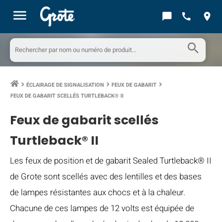
menu
chat_bubble
call
location_on
search
ÉCLAIRAGE DE SIGNALISATION
FEUX DE GABARIT
keyboard_arrow_right
keyboard_arrow_right
keyboard_arrow_right
FEUX DE GABARIT SCELLÉS TURTLEBACK® II
Feux de gabarit scellés
Turtleback® II
Les feux de position et de gabarit Sealed Turtleback® II
de Grote sont scellés avec des lentilles et des bases
de lampes résistantes aux chocs et à la chaleur.
Chacune de ces lampes de 12 volts est équipée de