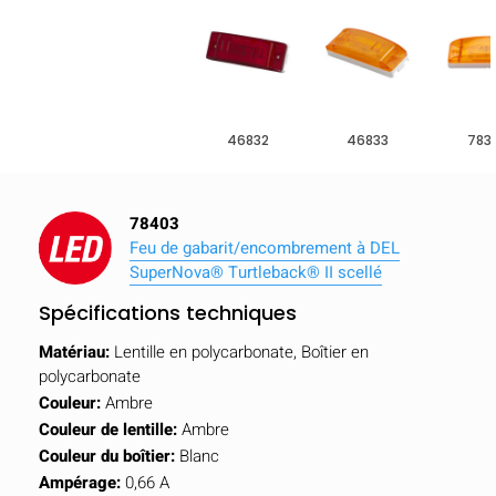
46832
46833
783
78403
Feu de gabarit/encombrement à DEL
SuperNova® Turtleback® II scellé
Spécifications techniques
Matériau:
Lentille en polycarbonate, Boîtier en
polycarbonate
Couleur:
Ambre
Couleur de lentille:
Ambre
Couleur du boîtier:
Blanc
Ampérage:
0,66 A