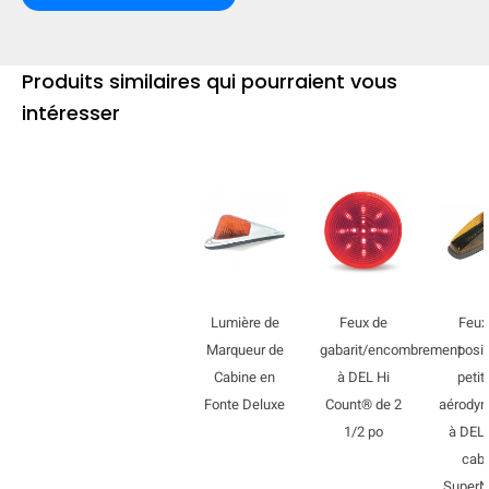
Produits similaires qui pourraient vous
intéresser
Lumière de
Feux de
Feux
Marqueur de
gabarit/encombrement
posit
Cabine en
à DEL Hi
petit
Fonte Deluxe
Count® de 2
aérody
1/2 po
à DEL
cab
Super