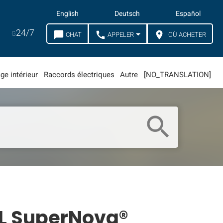
English
Deutsch
Español
24/7
G
chat_bubble
call
location_on
CHAT
APPELER
OÙ ACHETER
ge intérieur
Raccords électriques
Autre
[NO_TRANSLATION]
search
EL SuperNova®