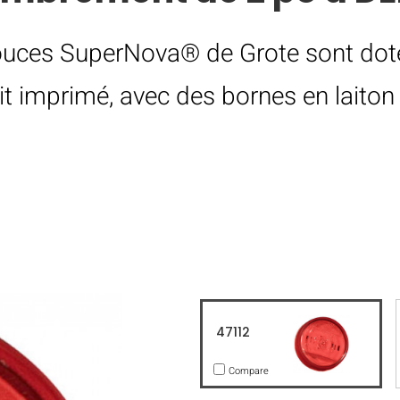
pouces SuperNova® de Grote sont dot
uit imprimé, avec des bornes en laito
47112
Compare