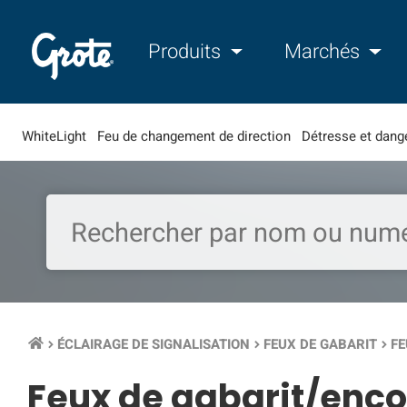
Produits
Marchés
WhiteLight
Feu de changement de direction
Détresse et dang
ÉCLAIRAGE DE SIGNALISATION
FEUX DE GABARIT
FE
keyboard_arrow_right
keyboard_arrow_right
keyboard_arrow_right
Feux de gabarit/enc