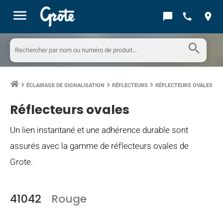
menu
chat_bubble
call
location_on
search
ÉCLAIRAGE DE SIGNALISATION
RÉFLECTEURS
RÉFLECTEURS OVALES
keyboard_arrow_right
keyboard_arrow_right
keyboard_arrow_right
Réflecteurs ovales
Un lien instantané et une adhérence durable sont
assurés avec la gamme de réflecteurs ovales de
Grote.
41042
Rouge