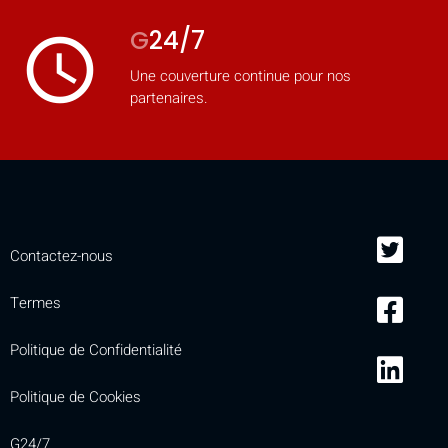
mobile_display_warn Please
G
24/7
access_time
turn your phone to ]
Une couverture continue pour nos
partenaires.
Contactez-nous
Termes
Politique de Confidentialité
Politique de Cookies
G24/7