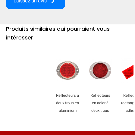
keyboard_arrow_right
Laissez un avis
Produits similaires qui pourraient vous
intéresser
Réflecteurs à
Réflecteurs
Réflec
deux trous en
en acier à
rectang
MASQUER
keyboard_arrow_down
aluminium
deux trous
adhés
Comparer
[MISSING: