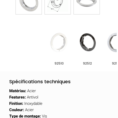
92510
92512
925
Spécifications techniques
Matériau:
Acier
Features:
Antivol
Finition:
Inoxydable
Couleur:
Acier
Type de montage:
Vis