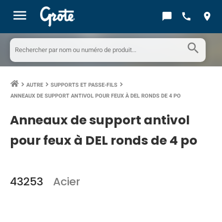
menu
chat_bubble
call
location_on
search
AUTRE
SUPPORTS ET PASSE-FILS
keyboard_arrow_right
keyboard_arrow_right
keyboard_arrow_right
ANNEAUX DE SUPPORT ANTIVOL POUR FEUX À DEL RONDS DE 4 PO
Anneaux de support antivol
pour feux à DEL ronds de 4 po
43253
Acier