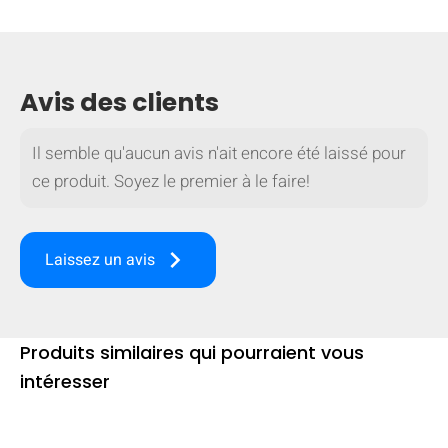
Avis des clients
Il semble qu'aucun avis n'ait encore été laissé pour
ce produit. Soyez le premier à le faire!
keyboard_arrow_right
Laissez un avis
Produits similaires qui pourraient vous
MASQUER
keyboard_arrow_down
Comparer
intéresser
[MISSING: