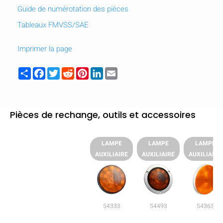
Guide de numérotation des pièces
Tableaux FMVSS/SAE
Imprimer la page
Share
Facebook
Twitter
Reddit
Pinterest
LinkedIn
Email
Pièces de rechange, outils et accessoires
LAMPE
LAMPE
LAMPE
AUXILIAIRE
AUXILIAIRE
AUXILIAIRE
54333
54493
54363