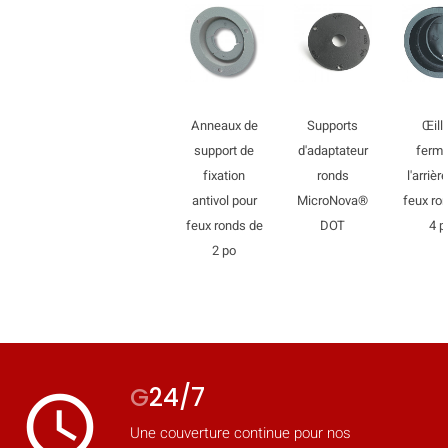
mobile_display_warn Please
turn your phone to ]
Anneaux de
Supports
Œill
support de
d'adaptateur
fermé
fixation
ronds
l'arrièr
antivol pour
MicroNova®
feux ro
feux ronds de
DOT
4 p
2 po
G
24/7
access_time
Une couverture continue pour nos