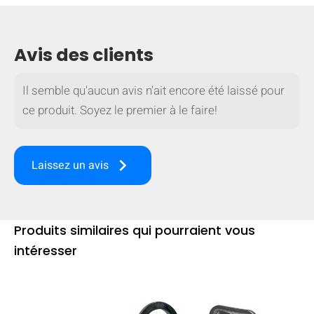
Avis des clients
Il semble qu'aucun avis n'ait encore été laissé pour
ce produit. Soyez le premier à le faire!
keyboard_arrow_right
Laissez un avis
Produits similaires qui pourraient vous
MASQUER
keyboard_arrow_down
intéresser
Comparer
[MISSING: