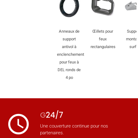
mobile_display_warn Please
turn your phone to ]
Anneaux de
Œillets pour
Suppo
support
feux
monta
antivol à
rectangulaires
surf
enclenchement
pour feux à
DEL ronds de
4 po
G
24/7
access_time
Une couverture continue pour nos
partenaires.