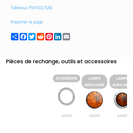
Tableaux FMVSS/SAE
Imprimer la page
Share
Facebook
Twitter
Reddit
Pinterest
LinkedIn
Email
Pièces de rechange, outils et accessoires
ACCESSOIRE
LAMPE
LAMPE
AUXILIAIRE
AUXILIAIRE
43343
54333
54493