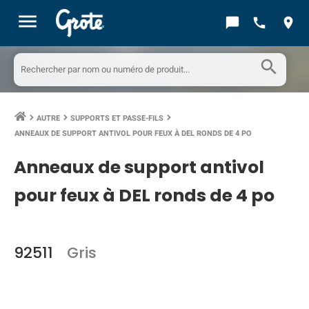
menu
chat_bubble
call
location_on
search
AUTRE
SUPPORTS ET PASSE-FILS
keyboard_arrow_right
keyboard_arrow_right
keyboard_arrow_right
ANNEAUX DE SUPPORT ANTIVOL POUR FEUX À DEL RONDS DE 4 PO
Anneaux de support antivol
pour feux à DEL ronds de 4 po
92511
Gris