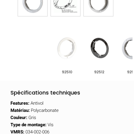
92510
92512
925
Spécifications techniques
Features:
Antivol
Matériau:
Polycarbonate
Couleur:
Gris
Type de montage:
Vis
VMRS:
034-002-006